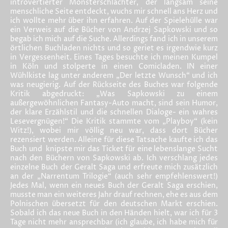
introvertierter Monsterschlächter, der langsam seine
menschliche Seite entdeckt, wuchs mir schnell ans Herz und
ich wollte mehr über ihn erfahren. Auf der Spielehülle war
ein Verweis auf die Bücher von Andrzej Sapkowski und so
begab ich mich auf die Suche. Allerdings fand ich in unserem
örtlichen Buchladen nichts und so geriet es irgendwie kurz
in Vergessenheit. Eines Tages besuchte ich meinen Kumpel
in Köln und stolperte in einen Comicladen. IN einer
Wühlkiste lag unter anderem „Der letzte Wunsch“ und ich
was neugierig. Auf der Rückseite des Buches war folgende
Kritik abgedruckt: „Was Sapkowski zu einem
außergewöhnlichen Fantasy-Auto macht, sind sein Humor,
der klare Erzählstil und die schnellen Dialoge- ein wahres
Lesevergnügen!“ Die Kritik stammte vom „Playboy“ (kein
Witz!), wobei mir völlig neu war, dass dort Bücher
rezensiert werden. Alleine für diese Tatsache kaufte ich das
Buch und knipste mir das Ticket für eine lebenslange Sucht
nach den Büchern von Sapkowski ab. Ich verschlang jedes
einzelne Buch der Geralt Saga und erfreute mich zusätzlich
an der „Narrentum Trilogie“ (auch sehr empfehlenswert!)
Jedes Mal, wenn ein neues Buch der Geralt Saga erschien,
musste man ein weiteres Jahr drauf rechnen, ehe es aus dem
Polnischen übersetzt für den deutschen Markt erschien.
Sobald ich das neue Buch in den Händen hielt, war ich für 3
Tage nicht mehr ansprechbar (ich glaube, ich habe mich für