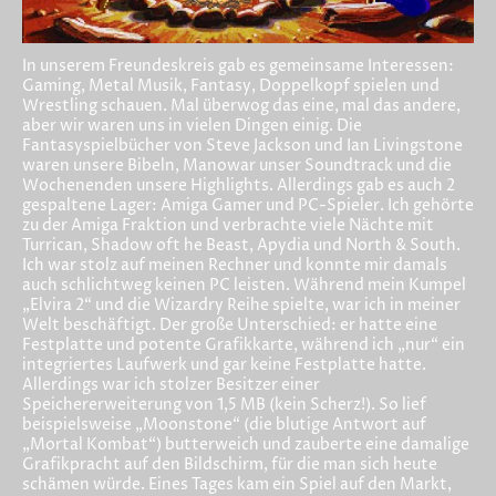
In unserem Freundeskreis gab es gemeinsame Interessen:
Gaming, Metal Musik, Fantasy, Doppelkopf spielen und
Wrestling schauen. Mal überwog das eine, mal das andere,
aber wir waren uns in vielen Dingen einig. Die
Fantasyspielbücher von Steve Jackson und Ian Livingstone
waren unsere Bibeln, Manowar unser Soundtrack und die
Wochenenden unsere Highlights. Allerdings gab es auch 2
gespaltene Lager: Amiga Gamer und PC-Spieler. Ich gehörte
zu der Amiga Fraktion und verbrachte viele Nächte mit
Turrican, Shadow oft he Beast, Apydia und North & South.
Ich war stolz auf meinen Rechner und konnte mir damals
auch schlichtweg keinen PC leisten. Während mein Kumpel
„Elvira 2“ und die Wizardry Reihe spielte, war ich in meiner
Welt beschäftigt. Der große Unterschied: er hatte eine
Festplatte und potente Grafikkarte, während ich „nur“ ein
integriertes Laufwerk und gar keine Festplatte hatte.
Allerdings war ich stolzer Besitzer einer
Speichererweiterung von 1,5 MB (kein Scherz!). So lief
beispielsweise „Moonstone“ (die blutige Antwort auf
„Mortal Kombat“) butterweich und zauberte eine damalige
Grafikpracht auf den Bildschirm, für die man sich heute
schämen würde. Eines Tages kam ein Spiel auf den Markt,