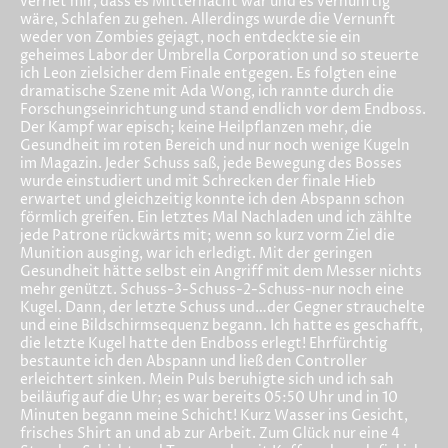
verriet mir, dass es Mitternacht war und es vernünftig
wäre, Schlafen zu gehen. Allerdings wurde die Vernunft
weder von Zombies gejagt, noch entdeckte sie ein
geheimes Labor der Umbrella Corporation und so steuerte
ich Leon zielsicher dem Finale entgegen. Es folgten eine
dramatische Szene mit Ada Wong, ich rannte durch die
Forschungseinrichtung und stand endlich vor dem Endboss.
Der Kampf war episch; keine Heilpflanzen mehr, die
Gesundheit im roten Bereich und nur noch wenige Kugeln
im Magazin. Jeder Schuss saß, jede Bewegung des Bosses
wurde einstudiert und mit Schrecken der finale Hieb
erwartet und gleichzeitig konnte ich den Abspann schon
förmlich greifen. Ein letztes Mal Nachladen und ich zählte
jede Patrone rückwärts mit; wenn so kurz vorm Ziel die
Munition ausging, war ich erledigt. Mit der geringen
Gesundheit hätte selbst ein Angriff mit dem Messer nichts
mehr genützt. Schuss-3-Schuss-2-Schuss-nur noch eine
Kugel. Dann, der letzte Schuss und…der Gegner strauchelte
und eine Bildschirmsequenz begann. Ich hatte es geschafft,
die letzte Kugel hatte den Endboss erlegt! Ehrfürchtig
bestaunte ich den Abspann und ließ den Controller
erleichtert sinken. Mein Puls beruhigte sich und ich sah
beiläufig auf die Uhr; es war bereits 05:50 Uhr und in 10
Minuten begann meine Schicht! Kurz Wasser ins Gesicht,
frisches Shirt an und ab zur Arbeit. Zum Glück nur eine 4