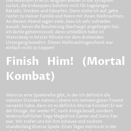
Das Adrenalin kriecht langsam wieder in die Synapsen
zurück, die Endsequenz belohnt mich für tagelanges
Rätseln, Sterben und Kämpfen. Dann stehe ich auf, gehe
runter zu meiner Familie und feiere mit ihnen Weihnachten.
An diesem Abend sagen viele, dass ich sehr zufrieden
aussah, bevor die Bescherung überhaupt angefangen hat.
Ich lächle geheimnisvoll, denn schließlich habe ich
Waterdeep in letzter Minute vor dem drohenden
Untergang bewahrt. Dieses Weihnachtsgeschenk war
einfach nicht zu toppen!
Finish Him! (Mortal
Kombat)
Wenn es eine Spielereihe gibt, in der ich definitiv die
meisten Stunden meines Lebens mit meinem guten Freund
versenkt habe, dann ist es definitiv Mortal Kombat! Er war
der Einzige, der weder PC, noch Amiga besaß, sondern
leidenschaftlicher Sega Megadrive Gamer und Sonic Fan
war. Wir trafen uns bei ihm zuhause und zockten
stundenlang diverse Spiele. Eines Tages meinte er in der