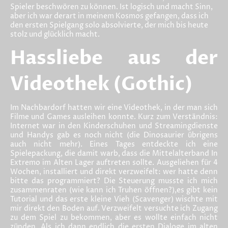
Spieler beschwören zu können. Ist logisch und macht Sinn,
aber ich war derart in meinem Kosmos gefangen, dass ich
den ersten Spielgang solo absolvierte, der mich bis heute
stolz und glücklich macht.
Hassliebe aus der
Videothek (Gothic)
Im Nachbardorf hatten wir eine Videothek, in der man sich
Filme und Games ausleihen konnte. Kurz zum Verständnis:
Internet war in den Kinderschuhen und Streamingdienste
und Handys gab es noch nicht (die Dinosaurier übrigens
auch nicht mehr). Eines Tages entdeckte ich eine
Spielepackung, die damit warb, dass die Mittelalterband In
Extremo im Alten Lager auftreten sollte. Ausgeliehen für 4
Wochen, installiert und direkt verzweifelt: wer hatte denn
bitte das programmiert? Die Steuerung musste ich mich
zusammenraten (wie kann ich Truhen öffnen?),es gibt kein
Tutorial und das erste kleine Vieh (Scavenger) wischte mit
mir direkt den Boden auf. Verzweifelt versuchte ich Zugang
zu dem Spiel zu bekommen, aber es wollte einfach nicht
zünden. Als ich dann endlich die ersten Dialoge im alten