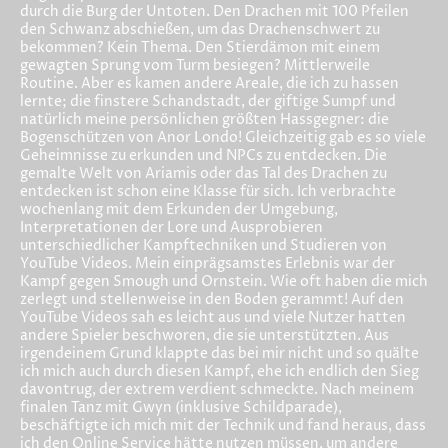
durch die Burg der Untoten. Den Drachen mit 100 Pfeilen
den Schwanz abschießen, um das Drachenschwert zu
bekommen? Kein Thema. Den Stierdämon mit einem
gewagten Sprung vom Turm besiegen? Mittlerweile
Routine. Aber es kamen andere Areale, die ich zu hassen
lernte; die finstere Schandstadt, der giftige Sumpf und
natürlich meine persönlichen größten Hassgegner: die
Bogenschützen von Anor Londo! Gleichzeitig gab es so viele
Geheimnisse zu erkunden und NPCs zu entdecken. Die
gemalte Welt von Ariamis oder das Tal des Drachen zu
entdecken ist schon eine Klasse für sich. Ich verbrachte
wochenlang mit dem Erkunden der Umgebung,
Interpretationen der Lore und Ausprobieren
unterschiedlicher Kampftechniken und Studieren von
YouTube Videos. Mein einprägsamstes Erlebnis war der
Kampf gegen Smough und Ornstein. Wie oft haben die mich
zerlegt und stellenweise in den Boden gerammt! Auf den
YouTube Videos sah es leicht aus und viele Nutzer hatten
andere Spieler beschworen, die sie unterstützten. Aus
irgendeinem Grund klappte das bei mir nicht und so quälte
ich mich auch durch diesen Kampf, ehe ich endlich den Sieg
davontrug, der extrem verdient schmeckte. Nach meinem
finalen Tanz mit Gwyn (inklusive Schildparade),
beschäftigte ich mich mit der Technik und fand heraus, dass
ich den Online Service hätte nutzen müssen, um andere