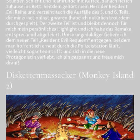
Stunden Schicht und Teamrunde mit Kaffee, danach fiel ich
zuhause ins Bett. Seitdem gehört mein Herz der Resident
Evil Reihe und verzeiht auch die Ausfälle des 5. und 6. Teils,
die mir zu actionlastig waren (habe ich natürlich trotzdem
durchgespielt). Der zweite Teil ist und bleibt dennoch für
mich mein persönliches Highlight und ich habe das Remake
entsprechend abgefeiert. Umso ungeduldiger fiebere ich
dem neuen Teil „Resident Evil Requiem“ entgegen, bei dem
man hoffentlich erneut durch die Polizeistation läuft,
vielleicht sogar Leon trifft und sich in die neue
Protagonistin verliebt. Ich bin gespannt und freue mich
drauf!
Diskettenmassacker (Monkey Island
2)