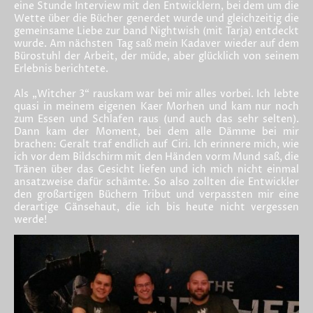
eine Stunde Interview mit den Entwicklern, bei dem um die
Wette über die Bücher generdet wurde und gleichzeitig die
gemeinsame Liebe zur band Nightwish (mit Tarja) entdeckt
wurde. Am nächsten Tag saß mein Kadaver wieder auf dem
Bürostuhl der Arbeit, der müde, aber glücklich von seinem
Erlebnis berichtete.
Als „Witcher 3“ rauskam war bei mir alles vorbei. Ich lebte
quasi in meinem eigenen Kaer Morhen und kam nur noch
zum Essen und Schlafen raus (und auch das sehr selten).
Dann kam der Moment, bei dem alle Dämme bei mir
brachen: Geralt traf endlich auf Ciri. Ich erinnere mich, wie
ich vor dem Bildschirm mit den Händen vorm Mund saß, die
Tränen über das Gesicht liefen und ich mich nicht einmal
ansatzweise dafür schämte. So also zollten die Entwickler
den großartigen Büchern Tribut und verpassten mir eine
derartige Gänsehaut, die ich bis heute nicht vergessen
werde!