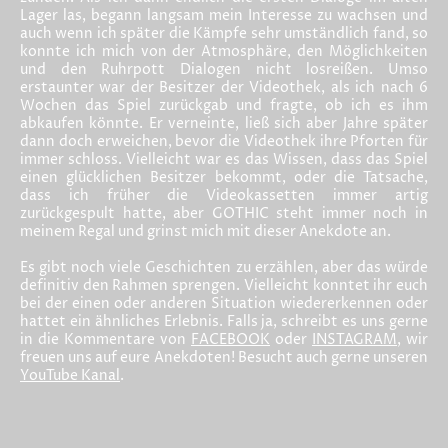
Lager las, begann langsam mein Interesse zu wachsen und
auch wenn ich später die Kämpfe sehr umständlich fand, so
konnte ich mich von der Atmosphäre, den Möglichkeiten
und den Ruhrpott Dialogen nicht losreißen. Umso
erstaunter war der Besitzer der Videothek, als ich nach 6
Wochen das Spiel zurückgab und fragte, ob ich es ihm
abkaufen könnte. Er verneinte, ließ sich aber Jahre später
dann doch erweichen, bevor die Videothek ihre Pforten für
immer schloss. Vielleicht war es das Wissen, dass das Spiel
einen glücklichen Besitzer bekommt, oder die Tatsache,
dass ich früher die Videokassetten immer artig
zurückgespult hatte, aber GOTHIC steht immer noch in
meinem Regal und grinst mich mit dieser Anekdote an.
Es gibt noch viele Geschichten zu erzählen, aber das würde
definitiv den Rahmen sprengen. Vielleicht konntet ihr euch
bei der einen oder anderen Situation wiedererkennen oder
hattet ein ähnliches Erlebnis. Falls ja, schreibt es uns gerne
in die Kommentare von
FACEBOOK
oder
INSTAGRAM
, wir
freuen uns auf eure Anekdoten! Besucht auch gerne unseren
YouTube Kanal
.