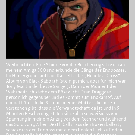
Weihnachten. Eine Stunde vor der Bescherung sitze ich an
meinem Amiga 500 und erkunde die Gänge des Endbosses.
Im Hintergrund läuft auf Kassette das „Headless Cross“
Album von Black Sabbath (steinigt mich, aber für mich war
Tony Martin der beste Sänger). Dann der Moment der
Wahrheit: ich stehe dem Bösewicht Dran Draggore
persönlich gegenüber und es kommt zum Endkampf. Auf
einmal höre ich die Stimme meiner Mutter, die mir zu
verstehen gibt, dass die Verwandtschaft da ist und in 5
Minuten Bescherung ist. Ich sitze also schweißnass vor
Spannung in meinem Anzug vor dem Rechner und während
das Solo von „When Death Calls“ aus den Boxen ballert,
schicke ich den Endboss mit einem finalen Hieb zu Boden.