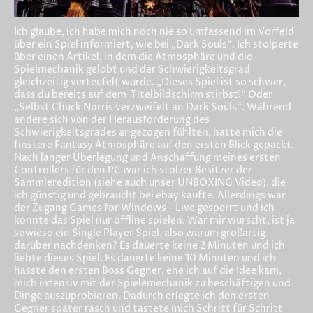
Ich glaube, ich habe mich noch nie so umfassend im Vorfeld
über ein Spiel informiert, wie bei „Dark Souls“. Ich stolperte
über einen Artikel, in dem die Atmosphäre und die
Spielmechanik gelobt und der Schwierigkeitsgrad
gleichzeitig verteufelt wurde. „Dieses Spiel ist so schwer,
dass du bereits auf dem Titelbildschirm stirbst!“ Oder
„Selbst Chuck Norris verzweifelt an Dark Souls“. Während
andere sich von der Herausforderung des
Schwierigkeitsgrades angezogen fühlten, hatte mich die
finstere Fantasy Atmosphäre auf den ersten Blick gepackt.
Nach langer Überlegung und Anschaffung meines ersten
Controllers für den PC war ich stolzer Besitzer der
Sammleredition (
siehe auch unser UNBOXING Video
), die
ich günstig und gebraucht bei ebay kaufte. Allerdings war
der Zugang Games for Windows – Live gesperrt und ich
konnte das Spiel nur offline spielen. War mir wurscht, ist ja
sowieso ein Single Player Spiel, also warum großartig
darüber nachdenken? Es dauerte keine 2 Minuten und ich
liebte dieses Spiel. Es dauerte keine 10 Minuten und ich
hasste den ersten Boss Gegner, ehe ich auf die Idee kam,
mich intensiv mit der Spielemechanik zu beschäftigen und
Dinge auszuprobieren. Dadurch erlegte ich den ersten
Gegner später rasch und tastete mich Schritt für Schritt