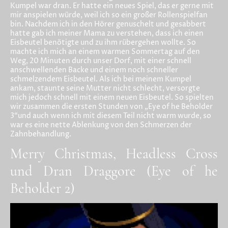
Kumpel war dran. Er hatte ein neues Spiel, das er gerne mit
mir anspielen würde, weil ich so ein großer Rollenspielfan
bin. Nachdem ich in den Hörer genuschelt und gesabbert
hatte gab ich meiner Mama zu verstehen, dass ich einen
Eisbeutel benötigte und zu ihm rübergehen wollte. So
machte ich mich an einem warmen Sommertag auf den
Weg, 20 Minuten durch unser Dorf, mit einer schnell
anschwellenden Backe und einem noch schneller
schmelzendem Eisbeutel. Als ich bei meinem Kumpel
ankam, staunte seine Mutter nicht schlecht, versorgte
mich jedoch schnell mit einem neuen Eisbeutel. So spielten
wir zusammen die ersten Stunden von „Eye of he Beholder
3“und auch wenn ich mit diesem Teil nicht warm wurde, so
war es eine nette Ablenkung von den Schmerzen der
Zahnbehandlung.
Merry Christmas, Headless Cross
und Dran Draggore (Eye of he
Beholder 2)