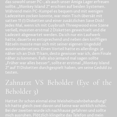
das sowohl unser PC-, als auch unser Amiga Lager erfreuen
sollte. „Monkey Island 2“ erschien auf beiden Systemen.
Während mein PC-Kumpel es bequem und mit wenigen
Ladezeiten zocken konnte, war mein Tisch übersät mit
satten 11 (!) Disketten und einer zusätzlichen Save Disk!
Jedes Mal, wenn ich mit Guybrush Threepwood eine Szene
verließ, mussten erstmal 2 Disketten gewechselt und die
Ladezeit abgewartet werden. Da ich nur ein Laufwerk
hatte, dauerte es entsprechend und neben den kniffligen
Rätseln musste man sich mit seiner eigenen Ungeduld
auseinandersetzen. Einen Vorteil hatte es allerdings: je
näher ich an Disk 11 kam, desto gewisser war ich, dem Finale
näher zu kommen. Falls also jemand mal sagen sollte
„Früher war alles besser“, sollte er erstmal „Monkey Island
2“ auf 11 Disketten durchgespielt haben, um seine Geduld zu
testen.
Zahnarzt VS Beholder (Eye of the
Beholder 3)
Hattet ihr schon einmal eine Weisheitszahnbehandlung?
Ich hatte gleich zwei davon und keine war wirklich schön.
Bei der zweiten wurde ich nachhause gefahren und sollte
mich ausruhen. Plötzlich klingelte das Telefon und mein