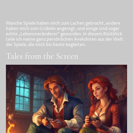
Manche Spiele haben mich zum Lachen gebracht, andere
haben mich zum Grübeln angeregt, und einige sind sogar
echte „Lebensveränderer“ geworden. In diesem Rückblick
teile ich meine ganz persönlichen Anekdoten aus der Welt
der Spiele, die mich bis heute begleiten.
Tales from the Screen