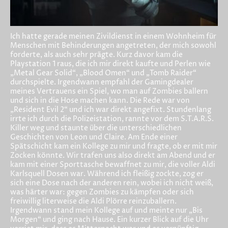
Ich hatte gerade meinen Zivildienst in einem Wohnheim für
Menschen mit Behinderungen angetreten, der mich sowohl
forderte, als auch sehr prägte. Kurz davor kam die
Playstation 1 raus, die ich mir direkt kaufte und Perlen wie
„Metal Gear Solid“, „Blood Omen“ und „Tomb Raider“
durchspielte. Irgendwann empfahl der Gamingdealer
meines Vertrauens ein Spiel, wo man auf Zombies ballern
und sich in die Hose machen kann. Die Rede war von
„Resident Evil 2“ und ich war direkt angefixt. Stundenlang
irrte ich durch die Polizeistation, rannte vor dem S.T.A.R.S.
Killer weg und staunte über die unterschiedlichen
Geschichten von Leon und Claire. Am Ende einer
Spätschicht kam ein Kollege zu mir und fragte, ob er mit mir
Zocken könnte. Wir trafen uns also direkt am Abend und er
kam mit einer Sporttasche bewaffnet zu mir, die voller Aldi
Karlsquell Dosen war. Während ich fleißig zockte, zog er
sich eine Dose nach der anderen rein, wobei ich nicht weiß,
was härter war: gegen Zombies zu kämpfen oder sich
freiwillig literweise die Aldi Plörre reinzuballern.
Irgendwann stand mein Kollege auf und meinte nur „Bis
Morgen“ und ging nach Hause. Ein kurzer Blick auf die Uhr