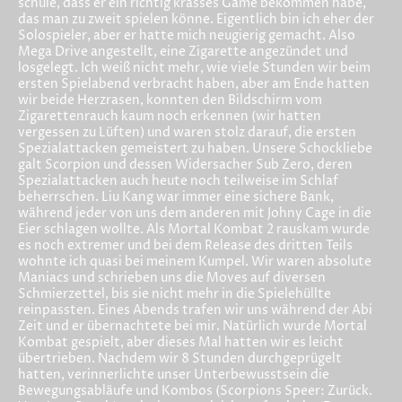
schule, dass er ein richtig krasses Game bekommen habe,
das man zu zweit spielen könne. Eigentlich bin ich eher der
Solospieler, aber er hatte mich neugierig gemacht. Also
Mega Drive angestellt, eine Zigarette angezündet und
losgelegt. Ich weiß nicht mehr, wie viele Stunden wir beim
ersten Spielabend verbracht haben, aber am Ende hatten
wir beide Herzrasen, konnten den Bildschirm vom
Zigarettenrauch kaum noch erkennen (wir hatten
vergessen zu Lüften) und waren stolz darauf, die ersten
Spezialattacken gemeistert zu haben. Unsere Schockliebe
galt Scorpion und dessen Widersacher Sub Zero, deren
Spezialattacken auch heute noch teilweise im Schlaf
beherrschen. Liu Kang war immer eine sichere Bank,
während jeder von uns dem anderen mit Johny Cage in die
Eier schlagen wollte. Als Mortal Kombat 2 rauskam wurde
es noch extremer und bei dem Release des dritten Teils
wohnte ich quasi bei meinem Kumpel. Wir waren absolute
Maniacs und schrieben uns die Moves auf diversen
Schmierzettel, bis sie nicht mehr in die Spielehüllte
reinpassten. Eines Abends trafen wir uns während der Abi
Zeit und er übernachtete bei mir. Natürlich wurde Mortal
Kombat gespielt, aber dieses Mal hatten wir es leicht
übertrieben. Nachdem wir 8 Stunden durchgeprügelt
hatten, verinnerlichte unser Unterbewusstsein die
Bewegungsabläufe und Kombos (Scorpions Speer: Zurück.