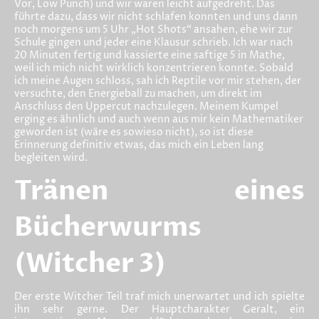
Vor, Low Punch) und wir waren leicht aufgedreht. Das
führte dazu, dass wir nicht schlafen konnten und uns dann
noch morgens um 5 Uhr „Hot Shots“ ansahen, ehe wir zur
Schule gingen und jeder eine Klausur schrieb. Ich war nach
20 Minuten fertig und kassierte eine saftige 5 in Mathe,
weil ich mich nicht wirklich konzentrieren konnte. Sobald
ich meine Augen schloss, sah ich Reptile vor mir stehen, der
versuchte, den Energieball zu machen, um direkt im
Anschluss den Uppercut nachzulegen. Meinem Kumpel
erging es ähnlich und auch wenn aus mir kein Mathematiker
geworden ist (wäre es sowieso nicht), so ist diese
Erinnerung definitiv etwas, das mich ein Leben lang
begleiten wird.
Tränen eines
Bücherwurms
(Witcher 3)
Der erste Witcher Teil traf mich unerwartet und ich spielte
ihn sehr gerne. Der Hauptcharakter Geralt, ein