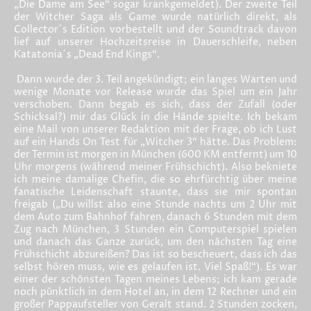
„Die Dame am See“ sogar krankgemeldet). Der zweite Teil
der Witcher Saga als Game wurde natürlich direkt, als
Collector´s Edition vorbestellt und der Soundtrack davon
lief auf unserer Hochzeitsreise in Dauerschleife, neben
Katatonia´s „Dead End Kings“.
Dann wurde der 3. Teil angekündigt; ein langes Warten und
wenige Monate vor Release wurde das Spiel um ein Jahr
verschoben. Dann begab es sich, dass der Zufall (oder
Schicksal?) mir das Glück in die Hände spielte. Ich bekam
eine Mail von unserer Redaktion mit der Frage, ob ich Lust
auf ein Hands On Test für „Witcher 3“ hätte. Das Problem:
der Termin ist morgen in München (600 KM entfernt) um 10
Uhr morgens (während meiner Frühschicht). Also bekniete
ich meine damalige Chefin, die so ehrfürchtig über meine
fanatische Leidenschaft staunte, dass sie mir spontan
freigab („Du willst also eine Stunde nachts um 2 Uhr mit
dem Auto zum Bahnhof fahren, danach 6 Stunden mit dem
Zug nach München, 3 Stunden ein Computerspiel spielen
und danach das Ganze zurück, um den nächsten Tag eine
Frühschicht abzureißen? Das ist so bescheuert, dass ich das
selbst hören muss, wie es gelaufen ist. Viel Spaß!“). Es war
einer der schönsten Tagen meines Lebens; ich kam gerade
noch pünktlich in dem Hotel an, in dem 12 Rechner und ein
großer Pappaufsteller von Geralt stand. 2 Stunden zocken,